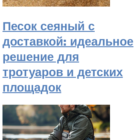
Песок сеяный с
доставкой: идеальное
решение для
тротуаров и детских
площадок