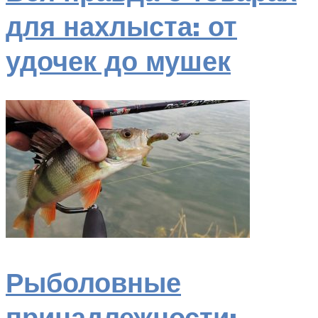
для нахлыста: от
удочек до мушек
Рыболовные
принадлежности: