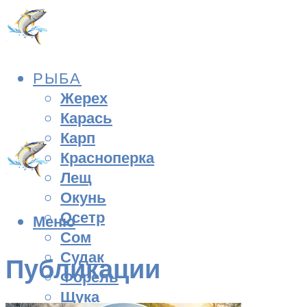
РЫБА
Жерех
Карась
Карп
Красноперка
Лещ
Окунь
Осетр
Меню
Сом
Судак
Публикации
Форель
Щука