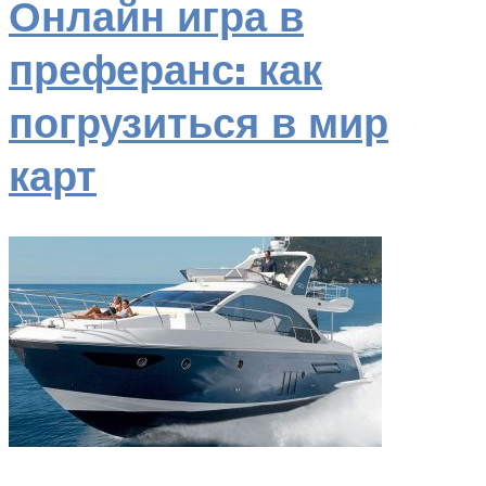
Онлайн игра в
преферанс: как
погрузиться в мир
карт