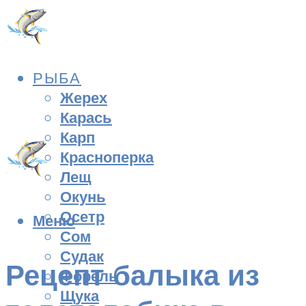
РЫБА
Жерех
Карась
Карп
Красноперка
Лещ
Окунь
Осетр
Меню
Сом
Судак
Рецепт балыка из
Форель
Щука