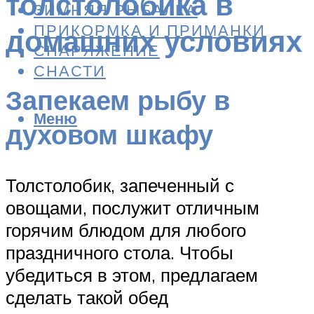
толстолобика в
ЗИМНЯЯ РЫБАЛКА
ПРИКОРМКА И ПРИМАНКИ
домашних условиях
СНАРЯЖЕНИЕ
СНАСТИ
Запекаем рыбу в
Меню
духовом шкафу
Толстолобик, запеченный с
овощами, послужит отличным
горячим блюдом для любого
праздничного стола. Чтобы
убедиться в этом, предлагаем
сделать такой обед