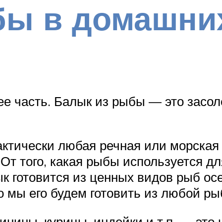
бы в домашни
ее часть. Балык из рыбы — это засо
ктически любая речная или морская 
т того, какая рыбы используется дл
к готовится из ценных видов рыб осе
о мы его будем готовить из любой ры
инины, курицы, индейки и т.п. — это