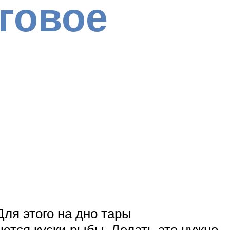
говое
ля этого на дно тары
аются куски рыбы. Делать это нужно