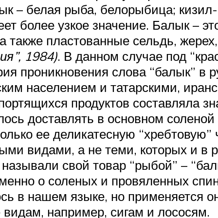
лык – белая рыба, белорыбица; кизил
еет более узкое значение. Балык – э
а также пластованные сельдь, жерех,
ия”, 1984)
. В данном случае под “кр
ия проникновения слова “балык” в р
ким населением и татарскими, иранс
опортящихся продуктов составляла з
ось доставлять в основном соленой 
только ее деликатесную “хребтовую” 
ми видами, а не теми, которых и в р
называли свой товар “рыбой” – “бал
именно о соленых и провяленных спи
сь в нашем языке, но применяется о
видам, например, сигам и лососям.