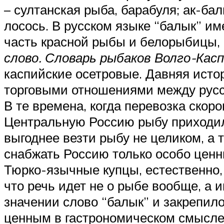
– султанская рыба, барабуля; ак-ба
лосось. В русском языке “балык” им
часть красной рыбы и белорыбицы, 
слово. Словарь рыбаков Волго-Касп
каспийские осетровые. Давняя истор
торговыми отношениями между русс
В те времена, когда перевозка скор
Центральную Россию рыбу приходил
выгоднее везти рыбу не целиком, а 
снабжать Россию только особо ценны
Тюрко-язычные купцы, естественно, 
что речь идет не о рыбе вообще, а 
значении слово “балык” и закрепило
ценным в гастрономическом смысле 