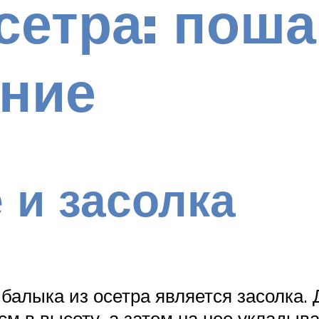
сетра: поша
ение
 и засолка
алыка из осетра является засолка. Д
м в высоту, а затем на нее укладыв