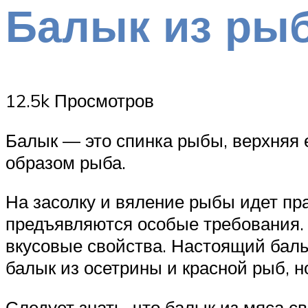
Балык из ры
12.5k Просмотров
Балык — это спинка рыбы, верхняя 
образом рыба.
На засолку и вяление рыбы идет пра
предъявляются особые требования. О
вкусовые свойства. Настоящий балы
балык из осетрины и красной рыб, н
Следует знать, что балык из мяса св