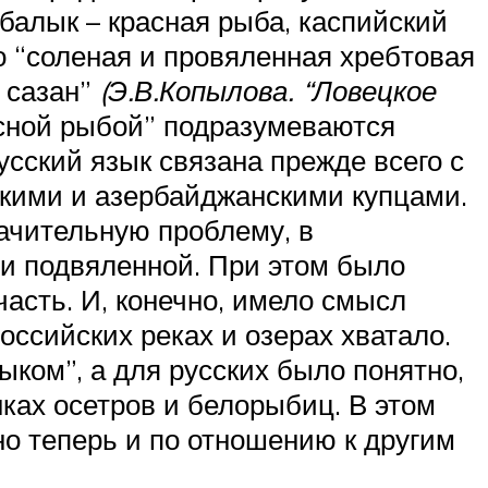
-балык – красная рыба, каспийский
то “соленая и провяленная хребтовая
 сазан”
(Э.В.Копылова. “Ловецкое
асной рыбой” подразумеваются
усский язык связана прежде всего с
кими и азербайджанскими купцами.
начительную проблему, в
и подвяленной. При этом было
часть. И, конечно, имело смысл
оссийских реках и озерах хватало.
ыком”, а для русских было понятно,
нках осетров и белорыбиц. В этом
но теперь и по отношению к другим