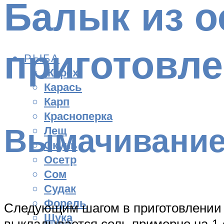
Балык из о
приготовл
РЫБА
Жерех
Карась
Карп
Красноперка
Вымачивание
Лещ
Окунь
Осетр
Сом
Судак
Форель
Следующим шагом в приготовлении б
Щука
выкладывается соль примерно на 1 с