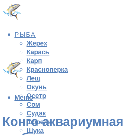
РЫБА
Жерех
Карась
Карп
Красноперка
Лещ
Окунь
Осетр
Меню
Сом
Судак
Конго аквариумная
Форель
Щука