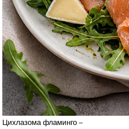
Цихлазома фламинго –