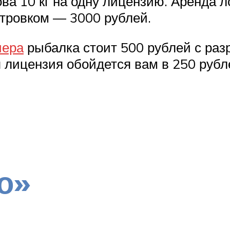
ва 10 кг на одну лицензию. Аренда л
островком — 3000 рублей.
чера
рыбалка стоит 500 рублей с разр
я лицензия обойдется вам в 250 рубл
о»