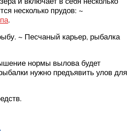
ера и включает в себя несколько
тся несколько прудов: ~
рпа
.
рыбу. ~ Песчаный карьер, рыбалка
вышение нормы вылова будет
 рыбалки нужно предъявить улов для
едств.
о