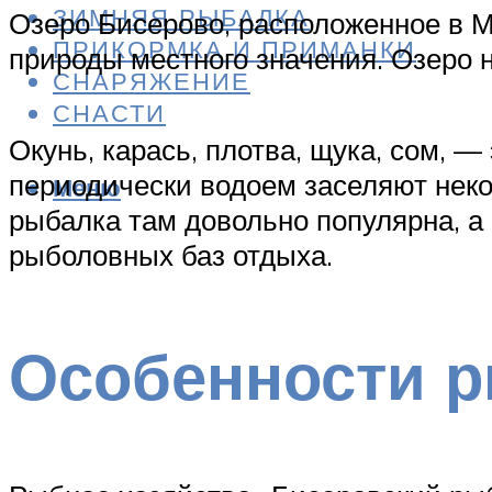
ЗИМНЯЯ РЫБАЛКА
Озеро Бисерово, расположенное в М
ПРИКОРМКА И ПРИМАНКИ
природы местного значения. Озеро н
СНАРЯЖЕНИЕ
СНАСТИ
Окунь, карась, плотва, щука, сом, 
периодически водоем заселяют неко
Меню
рыбалка там довольно популярна, а
рыболовных баз отдыха.
Особенности 