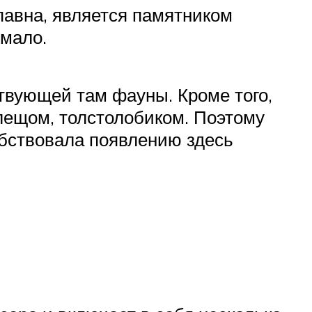
павна, является памятником
емало.
ствующей там фауны. Кроме того,
лещом, толстолобиком. Поэтому
обствовала появлению здесь