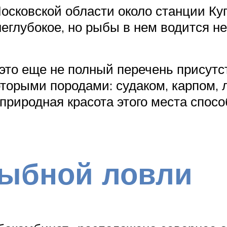
осковской области около станции Ку
еглубокое, но рыбы в нем водится н
— это еще не полный перечень присут
торыми породами: судаком, карпом, 
 природная красота этого места спос
рыбной ловли