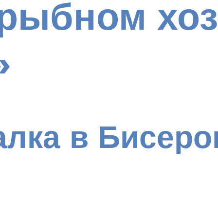
 рыбном хоз
»
лка в Бисеро