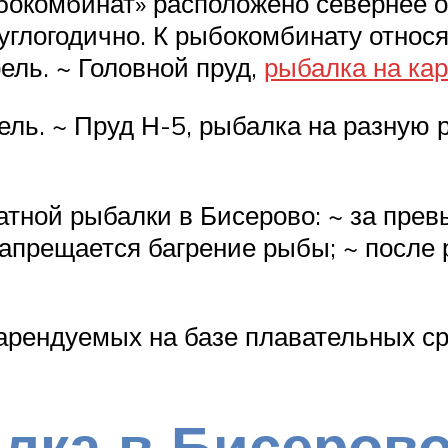
окомбинат» расположено севернее оз
глогодично. К рыбокомбинату относя
ель. ~ Головной пруд,
рыбалка на ка
ель. ~ Пруд Н-5, рыбалка на разную 
атной рыбалки в Бисерово: ~ за пре
запрещается багрение рыбы; ~ после
арендуемых на базе плавательных ср
лка в Бисеров