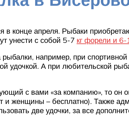
ся в конце апреля. Рыбаки приобрет
гут унести с собой 5-7
кг форели и 6-
а рыбалки, например, при спортивно
ой удочкой. А при любительской рыб
вующий с вами «за компанию», то он
ет и женщины – бесплатно). Также ад
ьзовать две удочки, за все дополни