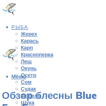
РЫБА
Жерех
Карась
Карп
Красноперка
Лещ
Окунь
Осетр
Меню
Сом
Судак
Обзор блесны Blue
Форель
Щука