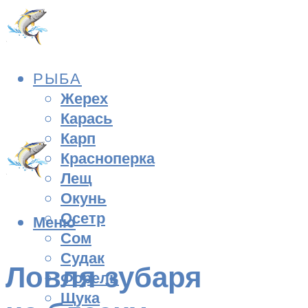
РЫБА
Жерех
Карась
Карп
Красноперка
Лещ
Окунь
Осетр
Меню
Сом
Судак
Ловля зубаря
Форель
Щука