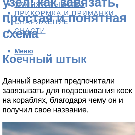
узел: как завязать,
ЗИМНЯЯ РЫБАЛКА
ПРИКОРМКА И ПРИМАНКИ
простая и понятная
СНАРЯЖЕНИЕ
схема
СНАСТИ
Меню
Коечный штык
Данный вариант предпочитали
завязывать для подвешивания коек
на кораблях, благодаря чему он и
получил свое название.