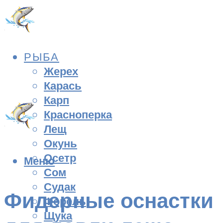
РЫБА
Жерех
Карась
Карп
Красноперка
Лещ
Окунь
Осетр
Меню
Сом
Судак
Фидерные оснастки
Форель
Щука