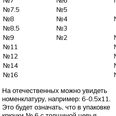
№7
№6
№7.5
№5
№8
№4
№8.5
№3
№9
№2
№11
№12
№14
№16
На отечественных можно увидеть
номенклатуру, например: 6-0.5х11.
Это будет означать, что в упаковке
крючки № 6 с толщиной цевья