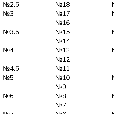
№2.5
№18
№3
№17
№16
№3.5
№15
№14
№4
№13
№12
№4.5
№11
№5
№10
№9
№6
№8
№7