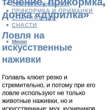
течение, прикормка,
ЗИМНЯЯ РЫБАЛКА
ПРИКОРМКА И ПРИМАНКИ
донка «дурилка»
СНАРЯЖЕНИЕ
СНАСТИ
Ловля на
Меню
искусственные
наживки
Голавль клюет резко и
стремительно, и потому при его
ловле используют не только
животные наживки, но и
искусственные: мух, кузнечиков,