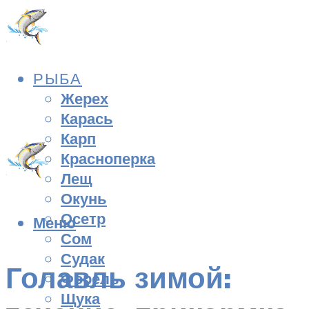
РЫБА
Жерех
Карась
Карп
Красноперка
Лещ
Окунь
Осетр
Меню
Сом
Судак
Голавль зимой:
Форель
Щука