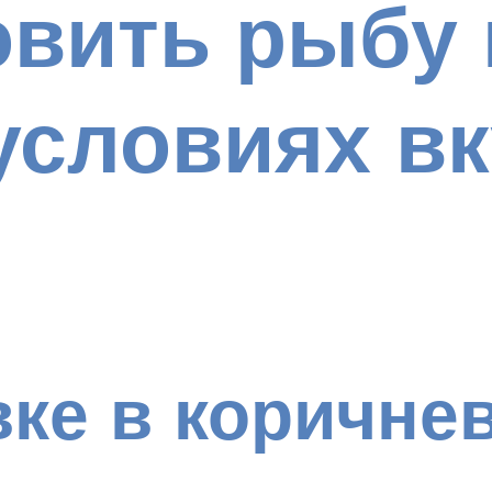
овить рыбу 
словиях вк
вке в коричне