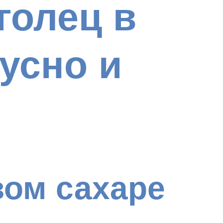
голец в
усно и
вом сахаре