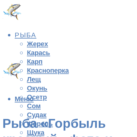
РЫБА
Жерех
Карась
Карп
Красноперка
Лещ
Окунь
Осетр
Меню
Сом
Судак
Рыба «Горбыль
Форель
Щука