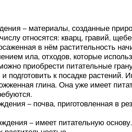
дения – материалы, созданные прир
ислу относятся: кварц, гравий, щебен
осаженная в нём растительность начи
ением ила, отходов, которые использ
можно приобрести питательные гран
 и подготовить к посадке растений. И
ожженная глина. Она уже имеет пита
ребуются.
ждения – почва, приготовленная в ре
ождения – имеет питательную основу
х растительностью.