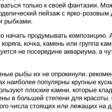
аться только к своей фантазии. Мож
ходелический пейзаж с ярко-розовым
 рыбками.
но начать продумывать композицию. 
оряга, кочка, камень или группа камне
уется не посередине аквариума, а чу
ные рыбы их не опрокинули, рекоме
ах наиболее популярны крупные куск
льзуют плоские камни, которые кладу
ны в большей степени для красоты,
ного числа стоящих или лежащих на д