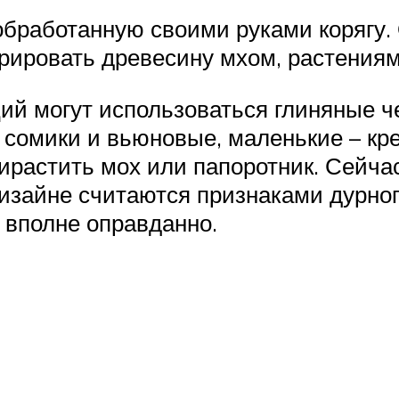
бработанную своими руками корягу. О
рировать древесину мхом, растениям
ий могут использоваться глиняные че
сомики и вьюновые, маленькие – кре
прирастить мох или папоротник. Сей
дизайне считаются признаками дурног
 вполне оправданно.