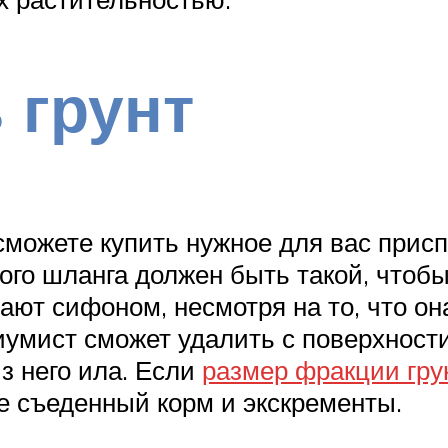
 грунт
сможете купить нужное для вас прис
ого шланга должен быть такой, чтоб
ают сифоном, несмотря на то, что о
умист сможет удалить с поверхности
з него ила. Если
размер фракции гру
не съеденный корм и экскременты.