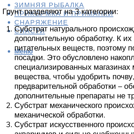
ЗИМНЯЯ РЫБАЛКА
Грунт разделяют на 3 категории:
ПРИКОРМКА И ПРИМАНКИ
СНАРЯЖЕНИЕ
Субстрат натурального происхож
СНАСТИ
дополнительную обработку. К их ч
питательных веществ, поэтому п
Меню
посадки. Это обусловлено накопл
специализированных магазинах 
вещества, чтобы удобрить почву,
предварительной обработки – об
дополнительные препараты не т
Субстрат механического происхо
механической обработки.
Субстрат искусственного происх
аквариумов и сильно снабженны