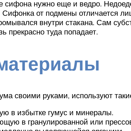
е сифона нужно еще и ведро. Недое
. Сифонка от подмены отличается лиш
промывался внутри стакана. Сам субс
язь прекрасно туда попадает.
материалы
иума своими руками, используют таки
щую в избытке гумус и минералы.
яющую в гранулированной или прессо
 медленно выделяющейся органики.