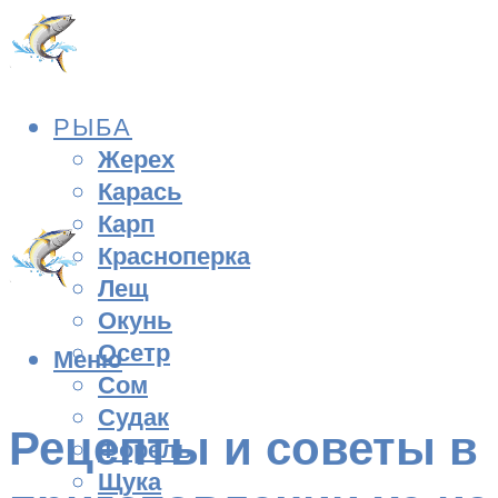
РЫБА
Жерех
Карась
Карп
Красноперка
Лещ
Окунь
Осетр
Меню
Сом
Судак
Рецепты и советы в
Форель
Щука