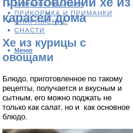
приготовлении хе из
ЗИМНЯЯ РЫБАЛКА
ПРИКОРМКА И ПРИМАНКИ
карасей дома
СНАРЯЖЕНИЕ
СНАСТИ
Хе из курицы с
Меню
овощами
Блюдо, приготовленное по такому
рецепты, получается и вкусным и
сытным, его можно поджать не
только как салат, но и как основное
блюдо.