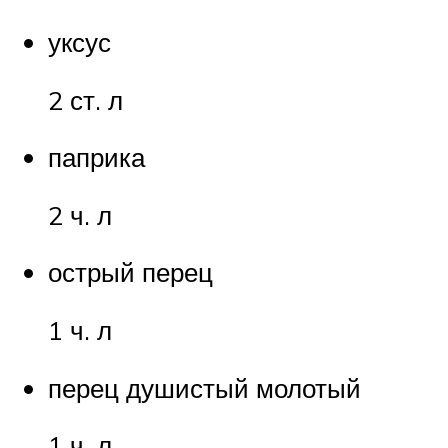
уксус
2 ст. л
паприка
2 ч. л
острый перец
1 ч. л
перец душистый молотый
1 ч. л