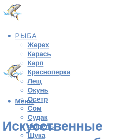
РЫБА
Жерех
Карась
Карп
Красноперка
Лещ
Окунь
Осетр
Меню
Сом
Судак
Искусственные
Форель
Щука