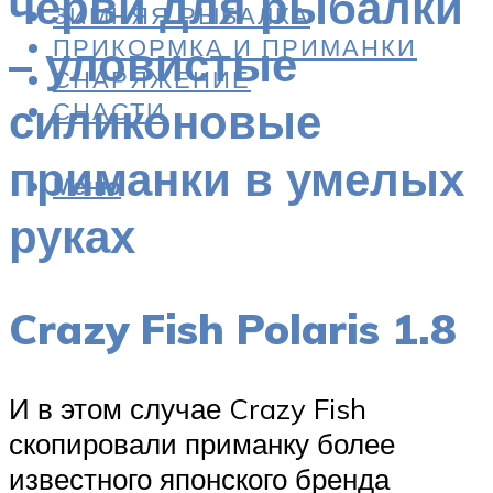
черви для рыбалки
ЗИМНЯЯ РЫБАЛКА
ПРИКОРМКА И ПРИМАНКИ
– уловистые
СНАРЯЖЕНИЕ
силиконовые
СНАСТИ
приманки в умелых
Меню
руках
Crazy Fish Polaris 1.8
И в этом случае Crazy Fish
скопировали приманку более
известного японского бренда