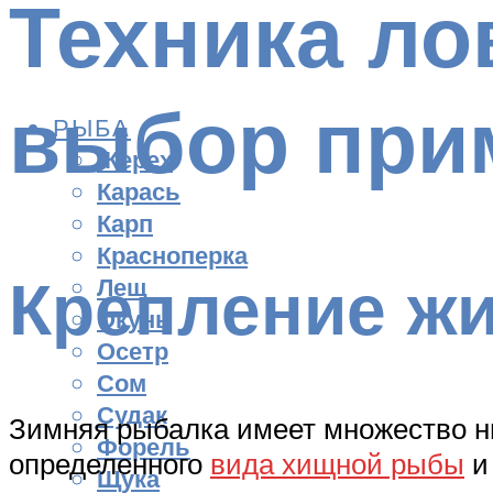
Техника ло
выбор при
РЫБА
Жерех
Карась
Карп
Красноперка
Крепление жи
Лещ
Окунь
Осетр
Сом
Судак
Зимняя рыбалка имеет множество н
Форель
определенного
вида хищной рыбы
и
Щука