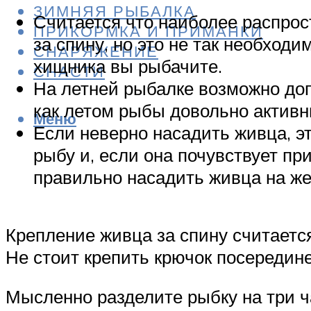
ЗИМНЯЯ РЫБАЛКА
Считается что наиболее распро
ПРИКОРМКА И ПРИМАНКИ
за спину, но это не так необход
СНАРЯЖЕНИЕ
хищника вы рыбачите.
СНАСТИ
На летней рыбалке возможно до
как летом рыбы довольно активн
Меню
Если неверно насадить живца, э
рыбу и, если она почувствует пр
правильно насадить живца на же
Крепление живца за спину считаетс
Не стоит крепить крючок посередине
Мысленно разделите рыбку на три ча