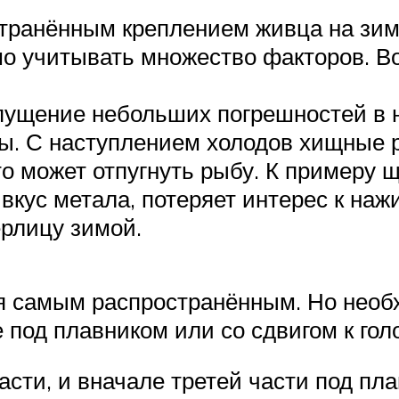
странённым креплением живца на зи
имо учитывать множество факторов. В
пущение небольших погрешностей в н
ы. С наступлением холодов хищные р
то может отпугнуть рыбу. К примеру 
ивкус метала, потеряет интерес к на
рлицу зимой.
я самым распространённым. Но необ
 под плавником или со сдвигом к гол
сти, и вначале третей части под пл