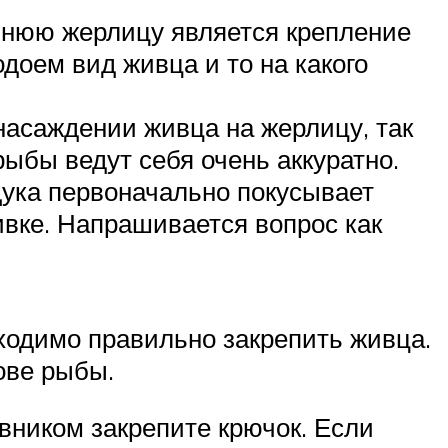
мнюю жерлицу является крепление
одоем вид живца и то на какого
асаждении живца на жерлицу, так
ыбы ведут себя очень аккуратно.
щука первоначально покусывает
живке. Напрашивается вопрос как
ходимо правильно закрепить живца.
ове рыбы.
авником закрепите крючок. Если