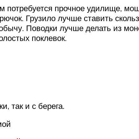
ам потребуется прочное удилище, мощ
крючок. Грузило лучше ставить сколь
 добычу. Поводки лучше делать из мо
олостых поклевок.
и, так и с берега.
мой