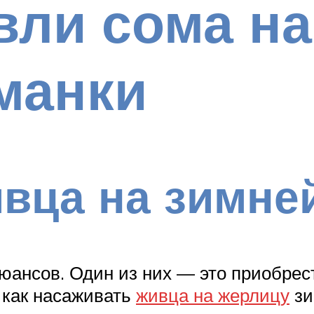
вли сома на
манки
вца на зимне
юансов. Один из них — это приобрес
 как насаживать
живца на жерлицу
зи