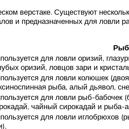
ском верстаке. Существуют нескольк
лов и предназначенных для ловли ра
Рыб
пользуется для ловли оризий, глазур
лубых оризий, ловцов зари и кристал
пользуется для ловли колюшек (дво
ксиноспинная рыба, алый дьявол, сн
пользуется для ловли рыб-бабочек (
рокадай, чайный сирокадай и рыба-ан
пользуется для ловли иглобрюхов (р
и).