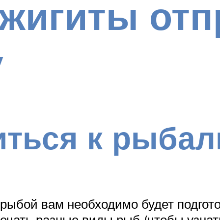
джигиты от
у
иться к рыбал
 рыбой вам необходимо будет подгот
речать разные виды рыб (чтобы узнат