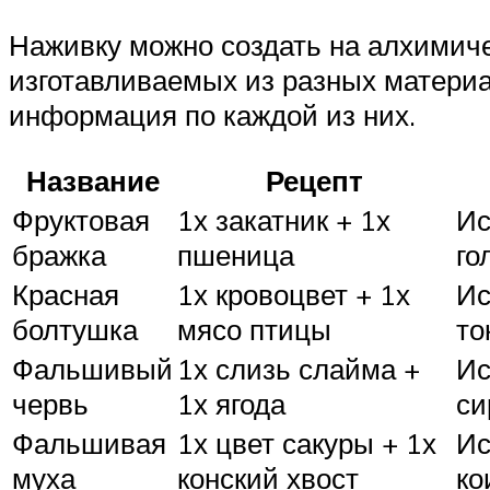
Наживку можно создать на алхимиче
изготавливаемых из разных материа
информация по каждой из них.
Название
Рецепт
Фруктовая
1х закатник + 1х
Ис
бражка
пшеница
го
Красная
1х кровоцвет + 1х
Ис
болтушка
мясо птицы
то
Фальшивый
1х слизь слайма +
Ис
червь
1х ягода
си
Фальшивая
1х цвет сакуры + 1х
Ис
муха
конский хвост
ко