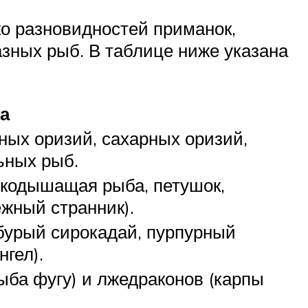
о разновидностей приманок,
зных рыб. В таблице ниже указана
а
ных оризий, сахарных оризий,
ьных рыб.
якодышащая рыба, петушок,
ежный странник).
бурый сирокадай, пурпурный
гел).
ыба фугу) и лжедраконов (карпы