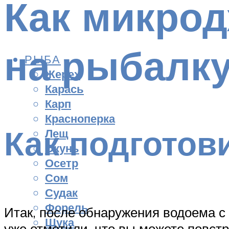
Как микро
на рыбалк
РЫБА
Жерех
Карась
Карп
Красноперка
Как подготов
Лещ
Окунь
Осетр
Сом
Судак
Форель
Итак, после обнаружения водоема с
Щука
уже отметили, что вы можете повст