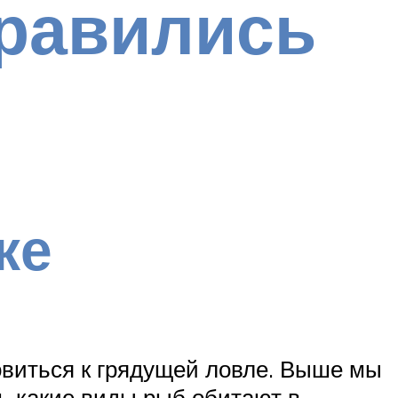
правились
ке
овиться к грядущей ловле. Выше мы
ь какие виды рыб обитают в