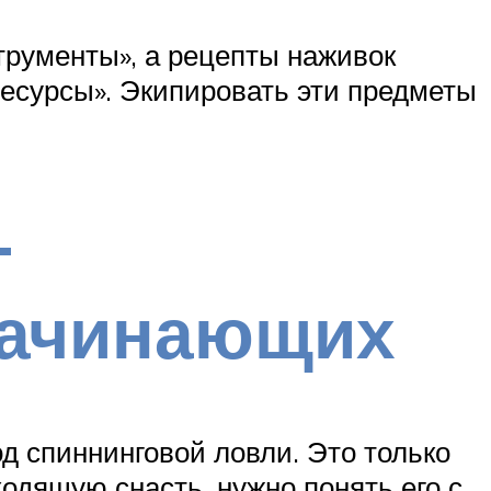
трументы», а рецепты наживок
Ресурсы». Экипировать эти предметы
—
начинающих
д спиннинговой ловли. Это только
одящую снасть, нужно понять его с