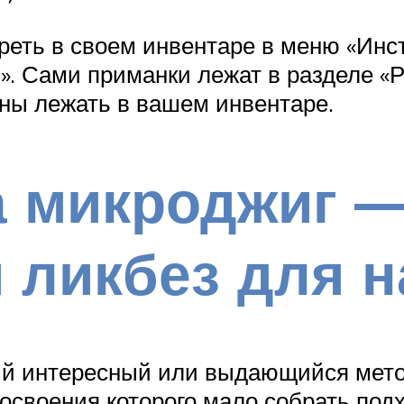
реть в своем инвентаре в меню «Инс
и». Сами приманки лежат в разделе «
жны лежать в вашем инвентаре.
а микроджиг 
 ликбез для 
ый интересный или выдающийся мето
освоения которого мало собрать подх