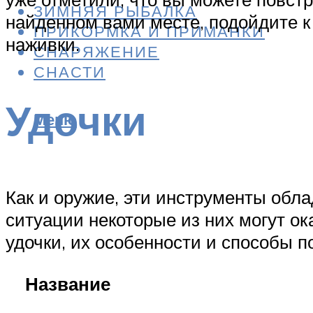
ЗИМНЯЯ РЫБАЛКА
найденном вами месте, подойдите к
ПРИКОРМКА И ПРИМАНКИ
наживки.
СНАРЯЖЕНИЕ
СНАСТИ
Удочки
Меню
Как и оружие, эти инструменты обл
ситуации некоторые из них могут о
удочки, их особенности и способы п
Название