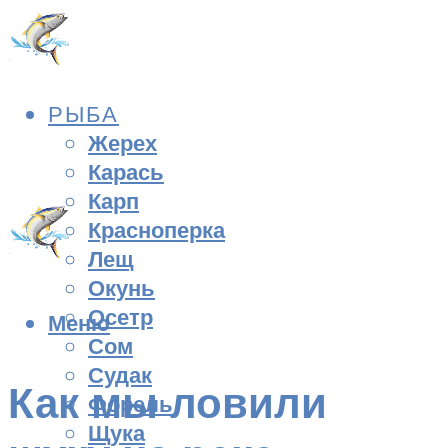
РЫБА
Жерех
Карась
Карп
Красноперка
Лещ
Окунь
Осетр
Меню
Сом
Судак
Как мы ловили
Форель
Щука