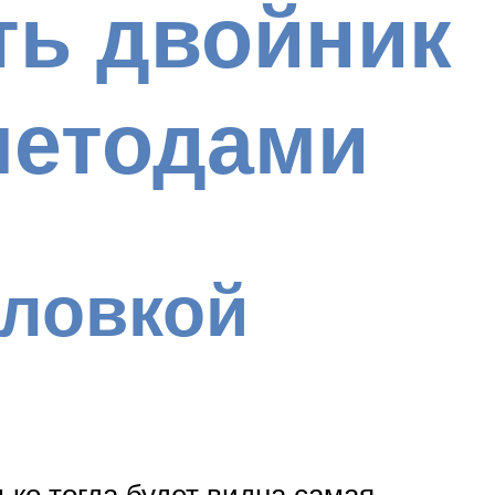
ть двойник
методами
оловкой
ко тогда будет видна самая