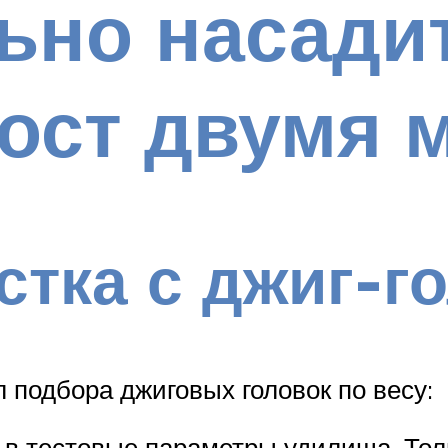
ьно насади
ост двумя 
стка с джиг-г
 подбора джиговых головок по весу:
 в тестовые параметры удилища. Толь