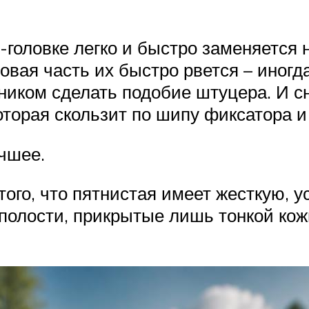
головке легко и быстро заменяется н
овая часть их быстро рвется – иног
ником сделать подобие штуцера. И сн
оторая скользит по шипу фиксатора и
учшее.
ого, что пятнистая имеет жесткую, у
полости, прикрытые лишь тонкой кожи