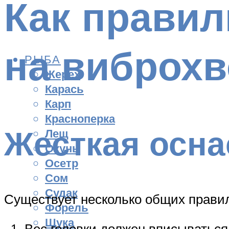
Как правил
на виброхв
РЫБА
Жерех
Карась
Карп
Красноперка
Жесткая осна
Лещ
Окунь
Осетр
Сом
Судак
Существует несколько общих правил
Форель
Щука
Вес головки должен вписываться