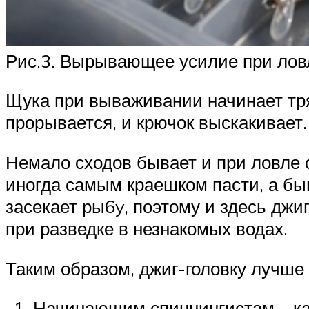
Рис.3. Вырывающее усилие при ловл
Щука при вываживании начинает тряс
прорывается, и крючок выскакивает.
Немало сходов бывает и при ловле 
иногда самым краешком пасти, а быв
засекает ры6y, поэтому и здесь джи
при разведке в незнакомых водах.
Таким образом, джиг-головку лучше
Начинающим спиннингистам – ка