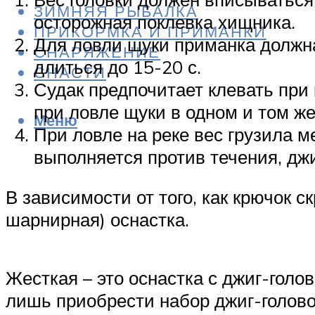
ЗИМНЯЯ РЫБАЛКА
осторожная поклевка хищника.
ПРИКОРМКА И ПРИМАНКИ
Для ловли щуки приманка должна
СНАРЯЖЕНИЕ
длиться до 15-20 с.
СНАСТИ
Судак предпочитает клевать при 
при ловле щуки в одном и том же
Меню
При ловле на реке вес грузила м
выполняется против течения, джи
В зависимости от того, как крючок с
шарнирная) оснастка.
Жесткая – это оснастка с джиг-голо
лишь приобрести набор джиг-голово