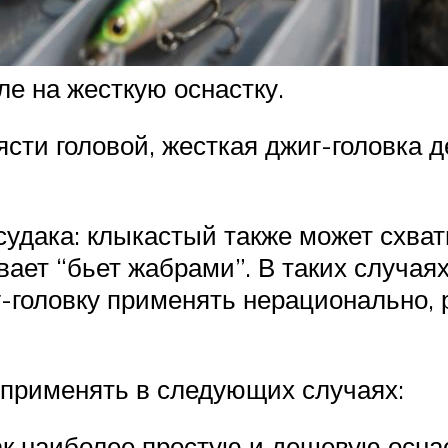
е на жесткую оснастку.
ти головой, жесткая джиг-головка де
судака: клыкастый также может схват
ает “бьет жабрами”. В таких случаях
г-головку применять нерационально, 
 применять в следующих случаях:
к наиболее простую и дешевую оснас