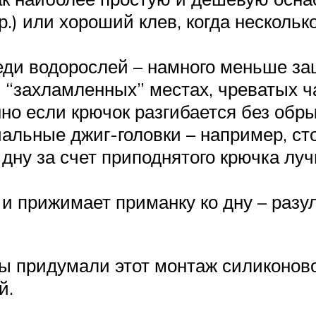
р.) или хороший клев, когда нескольк
реди водорослей – намного меньше за
в “захламленных” местах, чреватых 
но если крючок разгибается без обры
альные джиг-головки – например, сто
 дну за счет приподнятого крючка лу
 и прижимает приманку ко дну – разу
 придумали этот монтаж силиконово
й.