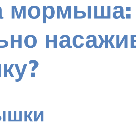
 мормыша: 
ьно насажи
ку?
ышки