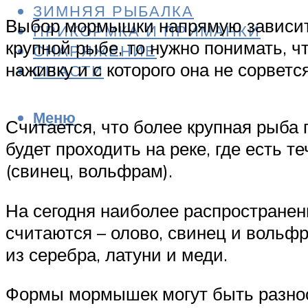
ЗИМНЯЯ РЫБАЛКА
Выбор мормышки напрямую зависит о
ПРИКОРМКА И ПРИМАНКИ
крупной рыбе, то нужно понимать, 
СНАРЯЖЕНИЕ
наживку и с которого она не сорвется
СНАСТИ
Меню
Считается, что более крупная рыба 
будет проходить на реке, где есть 
(свинец, вольфрам).
На сегодня наиболее распространен
считаются – олово, свинец и вольф
из серебра, латуни и меди.
Формы мормышек могут быть разно