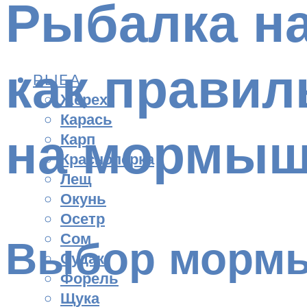
Рыбалка на
как правил
РЫБА
Жерех
Карась
на мормыш
Карп
Красноперка
Лещ
Окунь
Осетр
Сом
Выбор морм
Судак
Форель
Щука