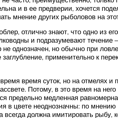
ельна и в ее предверии, хочется под
ать мнение других рыболовов на это
блер, отлично знают, что одно из ег
лководны и подразумевают течение –
 не однозначен, но обычно при ловл
 заглубление, применительно к перека
время время суток, но на отмелях и п
ссвете. Потому, в это время на него
тся предельно медленная равномерна
ия в цвете неоднозначны: по мнению 
а всегда должна имитировать рыбу, 