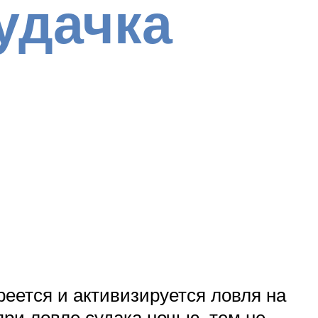
удачка
реется и активизируется ловля на
при ловле судака ночью, тем не