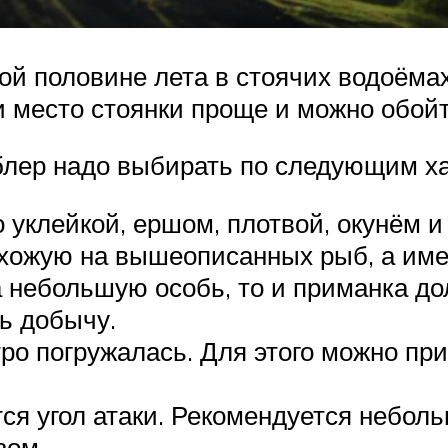
рой половине лета в стоячих водоёма
и место стоянки проще и можно обойт
блер надо выбирать по следующим х
уклейкой, ершом, плотвой, окунём и
хожую на вышеописанных рыб, а име
 небольшую особь, то и приманка д
ь добычу.
о погружалась. Для этого можно при
я угол атаки. Рекомендуется неболь
зом.