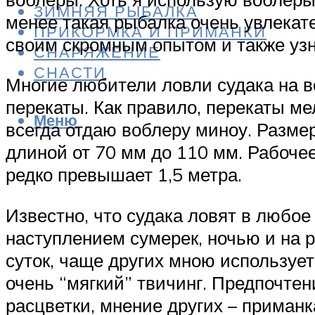
ЗИМНЯЯ РЫБАЛКА
менее такая рыбалка очень увлекат
ПРИКОРМКА И ПРИМАНКИ
своим скромным опытом и также узн
СНАРЯЖЕНИЕ
СНАСТИ
Многие любители ловли судака на во
перекаты. Как правило, перекаты ме
Меню
всегда отдаю воблеру миноу. Размер
длиной от 70 мм до 110 мм. Рабочее
редко превышает 1,5 метра.
Известно, что судака ловят в любое 
наступлением сумерек, ночью и на ра
суток, чаще других мною используе
очень “мягкий” твичинг. Предпочтен
расцветки, мнение других – приманк