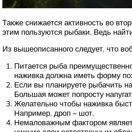
Также снижается активность во вто
этим пользуются рыбаки. Ведь найт
Из вышеописанного следует, что во
Питается рыба преимущественно 
наживка должна иметь форму по
Если вы планируете рыбачить на
Большая может попросту напугат
Желательно чтобы наживка быстр
Например, дроп – шот.
Немаловажным фактором являетс
нижние слои естественным обра