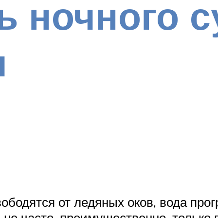
ь ночного с
ы
ободятся от ледяных оков, вода прог
не часто, преимущественно, только 