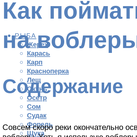
Как поймат
на воблер
РЫБА
Жерех
Карась
Карп
Красноперка
Содержание
Лещ
Окунь
Осетр
Сом
Судак
Форель
Совсем скоро реки окончательно осв
Щука
воблеры. Хоть я использую воблеры 