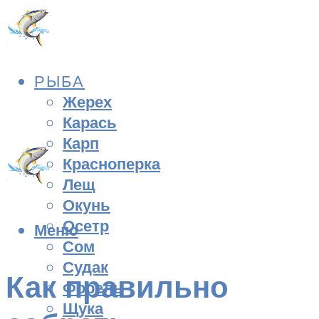
РЫБА
Жерех
Карась
Карп
Красноперка
Лещ
Окунь
Осетр
Меню
Сом
Судак
Как правильно
Форель
Щука