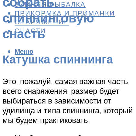
собрать
ЗИМНЯЯ РЫБАЛКА
ПРИКОРМКА И ПРИМАНКИ
спиннинговую
СНАРЯЖЕНИЕ
снасть
СНАСТИ
Меню
Катушка спиннинга
Это, пожалуй, самая важная часть
всего снаряжения, размер будет
выбираться в зависимости от
удилища и типа спиннинга, который
мы будем практиковать.