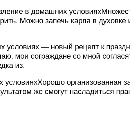
овление в домашних условияхМножес
варить. Можно запечь карпа в духовк
х условиях — новый рецепт к праздн
маю, мои сограждане со мной соглася
дка из.
х условияхХорошо организованная з
зультатом же смогут насладиться пра