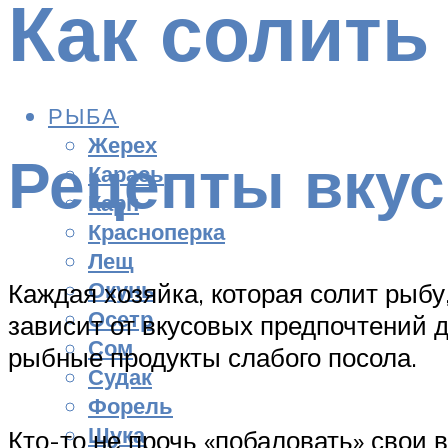
Как солить
РЫБА
Жерех
Рецепты вкус
Карась
Карп
Красноперка
Лещ
Окунь
Каждая хозяйка, которая солит рыб
Осетр
зависит от вкусовых предпочтений 
Сом
рыбные продукты слабого посола.
Судак
Форель
Щука
Кто-то не прочь «побаловать» свои