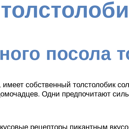
 толстолоби
ного посола 
у, имеет собственный толстолобик с
домочадцев. Одни предпочитают силь
 вкусовые рецепторы пикантным вкус