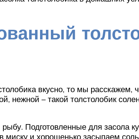
ванный толсто
столобика вкусно, то мы расскажем, 
ой, нежной – такой толстолобик сол
ь рыбу. Подготовленные для засола 
 в миску и хорошенько засыпаем сол