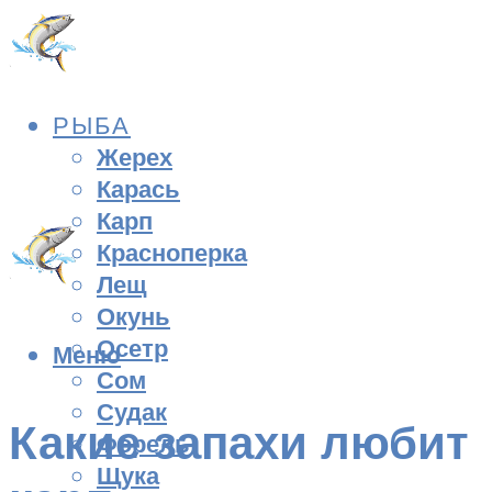
РЫБА
Жерех
Карась
Карп
Красноперка
Лещ
Окунь
Осетр
Меню
Сом
Судак
Какие запахи любит
Форель
Щука