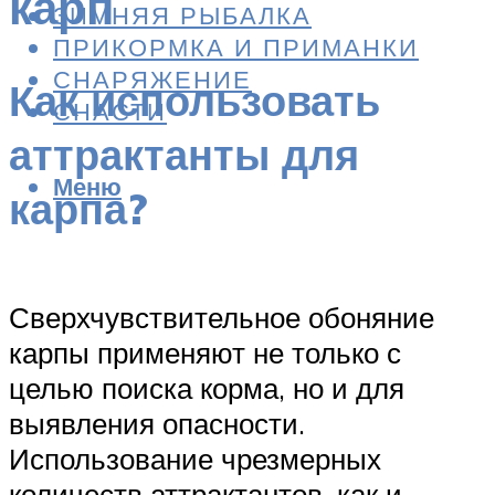
карп
ЗИМНЯЯ РЫБАЛКА
ПРИКОРМКА И ПРИМАНКИ
СНАРЯЖЕНИЕ
Как использовать
СНАСТИ
аттрактанты для
Меню
карпа?
Сверхчувствительное обоняние
карпы применяют не только с
целью поиска корма, но и для
выявления опасности.
Использование чрезмерных
количеств аттрактантов, как и