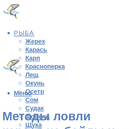
РЫБА
Жерех
Карась
Карп
Красноперка
Лещ
Окунь
Осетр
Меню
Сом
Судак
Методы ловли
Форель
Щука