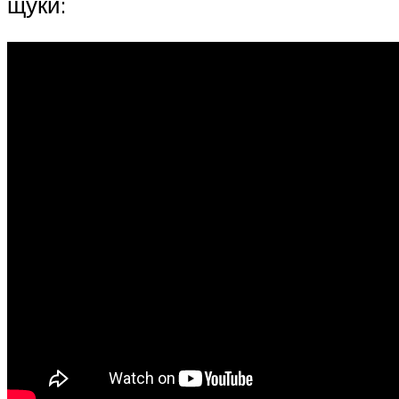
щуки: