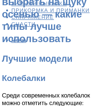
выбрать на щуку
ЗИМНЯЯ РЫБАЛКА
ПРИКОРМКА И ПРИМАНКИ
осенью — какие
СНАРЯЖЕНИЕ
типы лучше
СНАСТИ
использовать
Меню
Лучшие модели
Колебалки
Среди современных колебалок
можно отметить следующие: