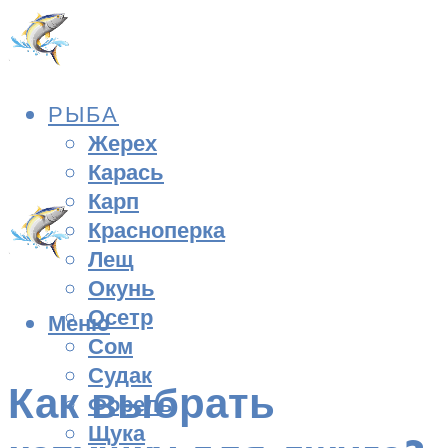
РЫБА
Жерех
Карась
Карп
Красноперка
Лещ
Окунь
Осетр
Меню
Сом
Судак
Как выбрать
Форель
Щука