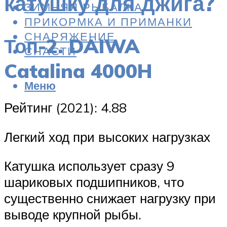
катушку для джига?
ЗИМНЯЯ РЫБАЛКА
ПРИКОРМКА И ПРИМАНКИ
СНАРЯЖЕНИЕ
Топ-2. DAIWA
СНАСТИ
Catalina 4000H
Меню
Рейтинг (2021): 4.88
Легкий ход при высоких нагрузках
Катушка использует сразу 9
шариковых подшипников, что
существенно снижает нагрузку при
выводе крупной рыбы.