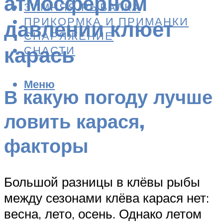
атмосферном
ЗИМНЯЯ РЫБАЛКА
ПРИКОРМКА И ПРИМАНКИ
давлении клюет
СНАРЯЖЕНИЕ
карась
СНАСТИ
Меню
В какую погоду лучше
ловить карася,
факторы
Большой разницы в клёвы рыбы
между сезонами клёва карася нет:
весна, лето, осень. Однако летом