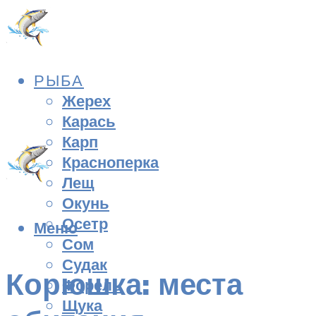
РЫБА
Жерех
Карась
Карп
Красноперка
Лещ
Окунь
Осетр
Меню
Сом
Судак
Корюшка: места
Форель
Щука