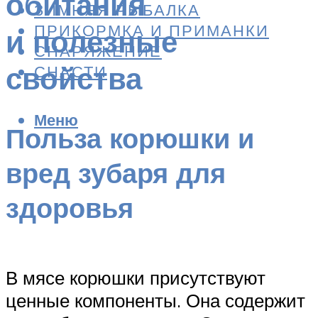
обитания
ЗИМНЯЯ РЫБАЛКА
ПРИКОРМКА И ПРИМАНКИ
и полезные
СНАРЯЖЕНИЕ
свойства
СНАСТИ
Меню
Польза корюшки и
вред зубаря для
здоровья
В мясе корюшки присутствуют
ценные компоненты. Она содержит