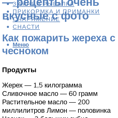
— рецепты очень
ЗИМНЯЯ РЫБАЛКА
ПРИКОРМКА И ПРИМАНКИ
вкусные с фото
СНАРЯЖЕНИЕ
СНАСТИ
Как пожарить жереха с
Меню
чесноком
Продукты
Жерех — 1,5 килограмма
Сливочное масло — 60 грамм
Растительное масло — 200
миллилитров Лимон — половинка