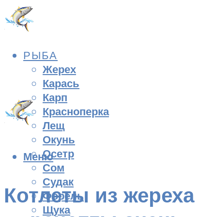
РЫБА
Жерех
Карась
Карп
Красноперка
Лещ
Окунь
Осетр
Меню
Сом
Судак
Котлеты из жереха
Форель
Щука