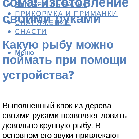
сома: изготовление
ЗИМНЯЯ РЫБАЛКА
ПРИКОРМКА И ПРИМАНКИ
своими руками
СНАРЯЖЕНИЕ
СНАСТИ
Какую рыбу можно
Меню
поймать при помощи
устройства?
Выполненный квок из дерева
своими руками позволяет ловить
довольно крупную рыбу. В
основном его звуки привлекают