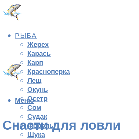
РЫБА
Жерех
Карась
Карп
Красноперка
Лещ
Окунь
Осетр
Меню
Сом
Судак
Снасти для ловли
Форель
Щука