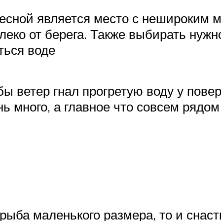
сной является место с нешироким мел
леко от берега. Также выбирать нужн
ться воде
 ветер гнал прогретую воду у поверх
нь много, а главное что совсем рядом
о рыба маленького размера, то и снас