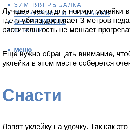
ЗИМНЯЯ РЫБАЛКА
Лучшее место для поимки уклейки ве
ПРИКОРМКА И ПРИМАНКИ
где глубина достигает 3 метров неда
СНАРЯЖЕНИЕ
растительность не мешает прогрева
СНАСТИ
Меню
Еще нужно обращать внимание, чтобы
уклейки в этом месте соберется оче
Снасти
Ловят уклейку на удочку. Так как эт