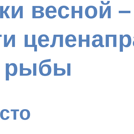
ки весной –
ти целенап
й рыбы
сто