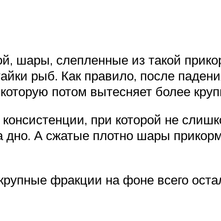
й, шары, слепленные из такой прикор
тайки рыб. Как правило, после падени
которую потом вытесняет более кру
 консистенции, при которой не сли
а дно. А сжатые плотно шары прикор
рупные фракции на фоне всего остал