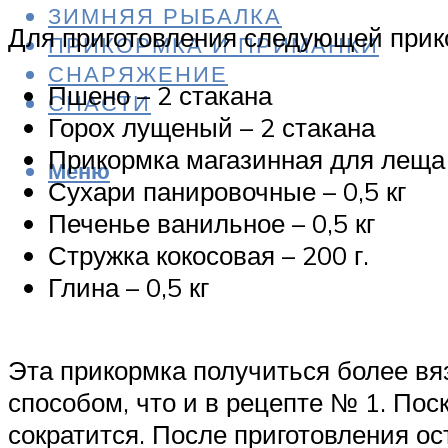
ЗИМНЯЯ РЫБАЛКА
Для приготовления следующей прико
ПРИКОРМКА И ПРИМАНКИ
СНАРЯЖЕНИЕ
Пшено – 2 стакана
СНАСТИ
Горох лущеный – 2 стакана
Прикормка магазинная для леща 
Меню
Сухари панировочные – 0,5 кг
Печенье ванильное – 0,5 кг
Стружка кокосовая – 200 г.
Глина – 0,5 кг
Эта прикормка получиться более вяз
способом, что и в рецепте № 1. Пос
сократится. После приготовления ос