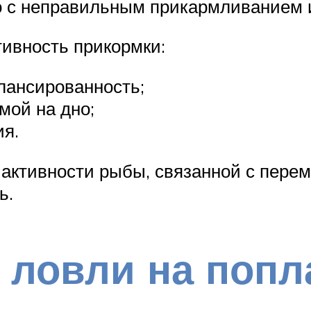
о с неправильным прикармливанием 
ивность прикормки:
алансированность;
мой на дно;
ия.
 активности рыбы, связанной с пере
ь.
 ловли на поп