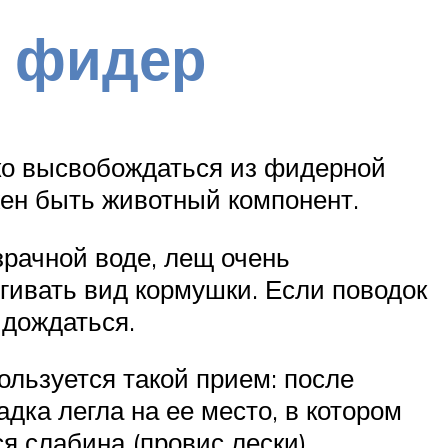
а фидер
гко высвобождаться из фидерной
жен быть животный компонент.
рачной воде, лещ очень
угивать вид кормушки. Если поводок
 дождаться.
ользуется такой прием: после
дка легла на ее место, в котором
я слабина (провис лески),