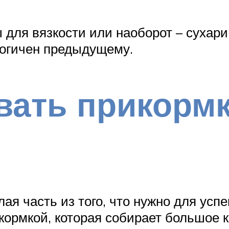
 для вязкости или наоборот – сухар
огичен предыдущему.
вать прикормк
ая часть из того, что нужно для усп
икормкой, которая собирает большое 