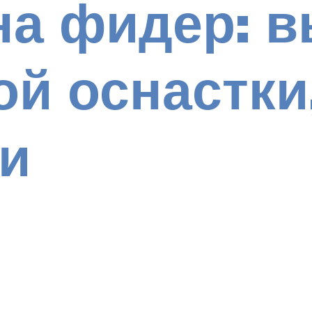
на фидер: 
й оснастки
и