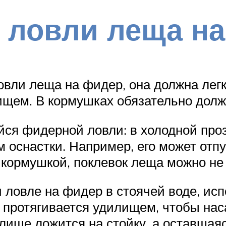
 ловли леща н
овли леща на фидер, она должна ле
ищем. В кормушках обязательно дол
ся фидерной ловли: в холодной проз
 оснастки. Например, его может отп
с кормушкой, поклевок леща можно не
 ловле на фидер в стоячей воде, исп
протягивается удилищем, чтобы наса
лище ложится на стойку, а оставшаяс