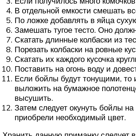
Если получилось много комочков
В отдельной емкости смешать вс
По ложке добавлять в яйца суху
Замешать тугое тесто. Оно должн
Скатать длинные колбаски из тес
Порезать колбаски на ровные кус
Скатать их каждого кусочка круг
Поставить на огонь воду и довес
Если бойлы будут тонущими, то и
выложить на бумажное полотенце
высушить.
Затем следует окунуть бойлы на
приобрели необходимый цвет.
Хранить данную приманку следует в 