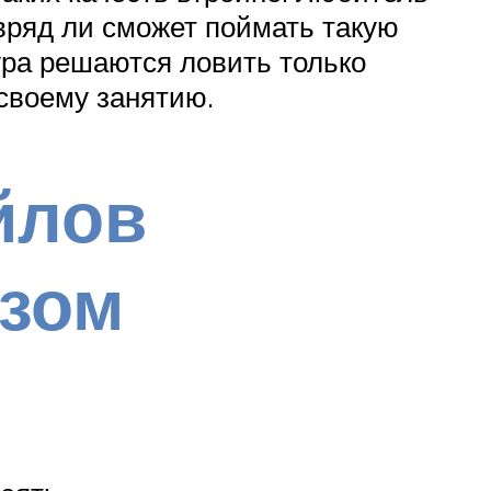
 вряд ли сможет поймать такую
ура решаются ловить только
своему занятию.
йлов
зом