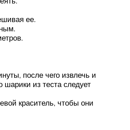
еять.
ешивая ее.
чным.
метров.
инуты, после чего извлечь и
 шарики из теста следует
евой краситель, чтобы они