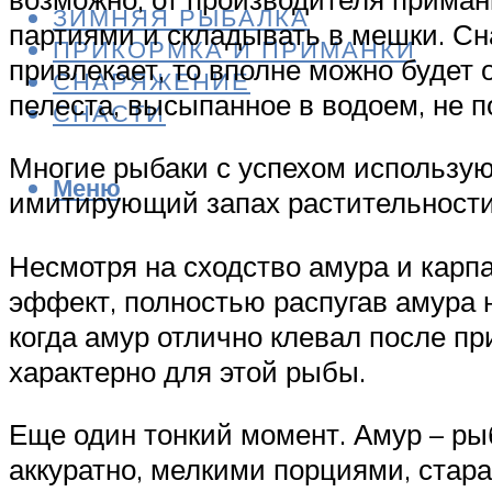
ЗИМНЯЯ РЫБАЛКА
партиями и складывать в мешки. Сн
ПРИКОРМКА И ПРИМАНКИ
привлекает, то вполне можно будет 
СНАРЯЖЕНИЕ
пелеста, высыпанное в водоем, не п
СНАСТИ
Многие рыбаки с успехом использую
Меню
имитирующий запах растительности.
Несмотря на сходство амура и карп
эффект, полностью распугав амура н
когда амур отлично клевал после п
характерно для этой рыбы.
Еще один тонкий момент. Амур – ры
аккуратно, мелкими порциями, стар