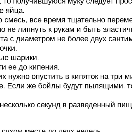
, то получившуюся муку следует прос
е яйца.
ю смесь, все время тщательно перем
о не липнуть к рукам и быть эласти
та с диаметром не более двух санти
очки.
лые шарики.
ти ее до кипения.
х нужно опустить в кипяток на три м
. Если же бойлы будут пылящими, то
 несколько секунд в разведенный пищ
сухом месте до двух недель.