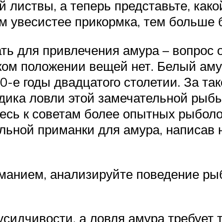
й листвы, а теперь представьте, как
ем увесистее прикормка, тем больше 
ть для привлечения амура – вопрос 
аком положении вещей нет. Белый ам
0-е годы двадцатого столетии. За та
дика ловли этой замечательной рыбы
сь к советам более опытных рыболов
льной приманки для амура, написав 
иманием, анализируйте поведение ры
сидчивости, а ловля амура требует 