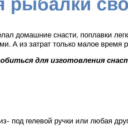
я рыбалки св
елал домашние снасти, поплавки легк
и. А из затрат только малое время 
обиться для изготовления снаст
из- под гелевой ручки или любая друг