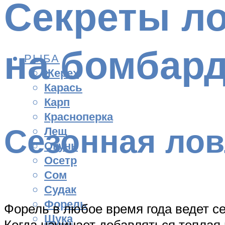
Секреты л
на бомбар
РЫБА
Жерех
Карась
Карп
Красноперка
Сезонная ло
Лещ
Окунь
Осетр
Сом
Судак
Форель
Форель в любое время года ведет се
Щука
Когда начинает добавляться теплая 