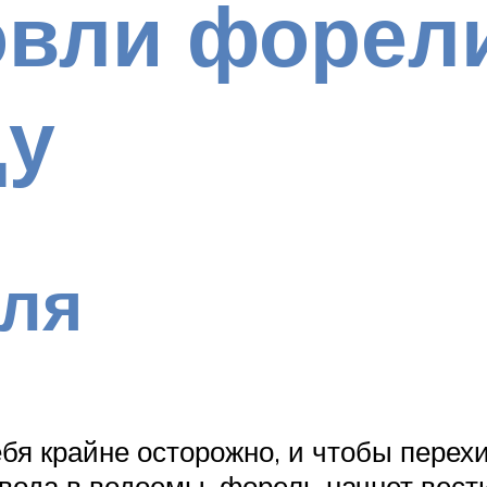
овли форел
ду
вля
бя крайне осторожно, и чтобы перех
вода в водоемы, форель начнет вести