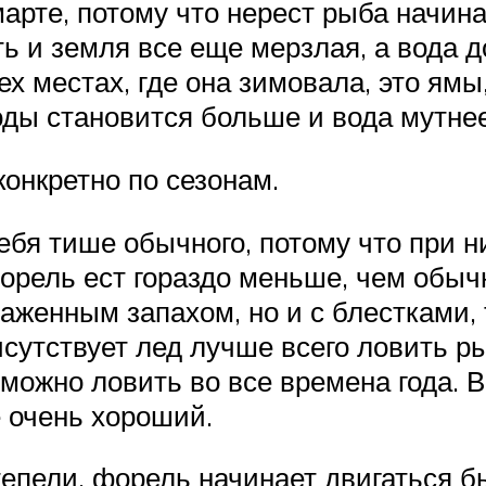
рте, потому что нерест рыба начина
ь и земля все еще мерзлая, а вода д
х местах, где она зимовала, это ямы
оды становится больше и вода мутне
онкретно по сезонам.
бя тише обычного, потому что при 
рель ест гораздо меньше, чем обычн
аженным запахом, но и с блестками, 
сутствует лед лучше всего ловить ры
можно ловить во все времена года. В
е очень хороший.
епели, форель начинает двигаться б