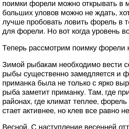
поимки форели можно открывать в ма
больших уловов можно не ждать, хот
лучше пробовать ловить форель в те
для форели. Но вот когда уровень в
Теперь рассмотрим поимку форели к
Зимой рыбакам необходимо вести се
рыбы существенно замедляется и фо
приманка была не только с ярко выр
рыба заметит приманку. Там, где при
районах, где климат теплее, форель 
стает активнее, но клев все равно н
Весной. С наступление весенней отт