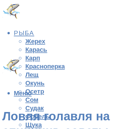
РЫБА
Жерех
Карась
Карп
Красноперка
Лещ
Окунь
Осетр
Меню
Сом
Судак
Ловля голавля на
Форель
Щука