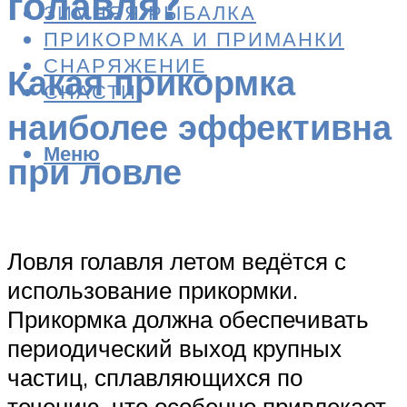
голавля?
ЗИМНЯЯ РЫБАЛКА
ПРИКОРМКА И ПРИМАНКИ
СНАРЯЖЕНИЕ
Какая прикормка
СНАСТИ
наиболее эффективна
Меню
при ловле
Ловля голавля летом ведётся с
использование прикормки.
Прикормка должна обеспечивать
периодический выход крупных
частиц, сплавляющихся по
течению, что особенно привлекает