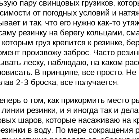
льзую пару свинцовых грузиков, кото
висимости от погодных условий и нат
ывает и так, что его нужно как-то ут
му резинку на берегу кольцами, см
 которым груз крепится к резинке, б
ент произвожу заброс. Часто резинк
тывать леску, наблюдаю, на каком рас
овисать. В принципе, все просто. Не 
елав 2-3 броска, все получается.
 Теперь о том, как прикормить место 
линии резинки, и я иногда так и дела
вых шаров, которые насаживаю на крю
езинки в воду. По мере сокращения р