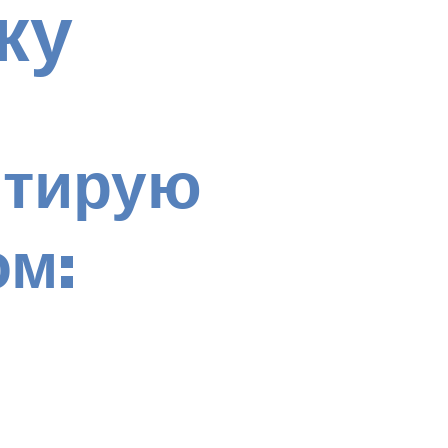
ку
нтирую
ом: