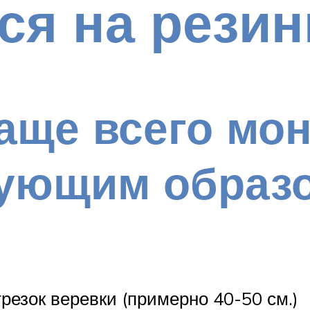
ся на резин
чаще всего мо
дующим образ
трезок веревки (примерно 40-50 см.)