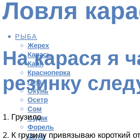
Ловля кара
РЫБА
Жерех
На карася я 
Карась
Карп
Красноперка
резинку сле
Лещ
Окунь
Осетр
Сом
1. Грузило
Судак
Форель
2. К грузилу привязываю короткий о
Щука