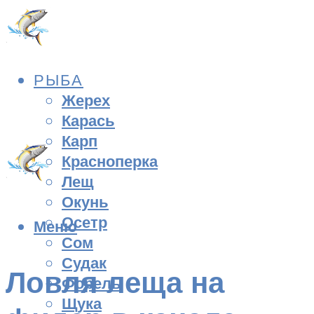
РЫБА
Жерех
Карась
Карп
Красноперка
Лещ
Окунь
Осетр
Меню
Сом
Судак
Ловля леща на
Форель
Щука