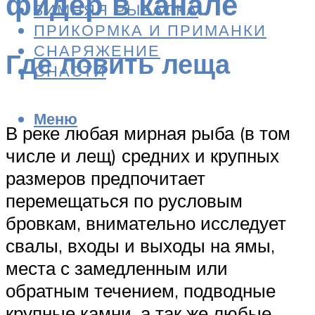
фидер в канале
ЗИМНЯЯ РЫБАЛКА
ПРИКОРМКА И ПРИМАНКИ
СНАРЯЖЕНИЕ
Где ловить леща
СНАСТИ
Меню
В реке любая мирная рыба (в том
числе и лещ) средних и крупных
размеров предпочитает
перемещаться по русловым
бровкам, внимательно исследует
свалы, входы и выходы на ямы,
места с замедленным или
обратным течением, подводные
крупные камни, а так же любые