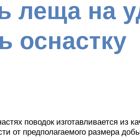
ь леща на у
ь оснастку
настях поводок изготавливается из 
сти от предполагаемого размера добы