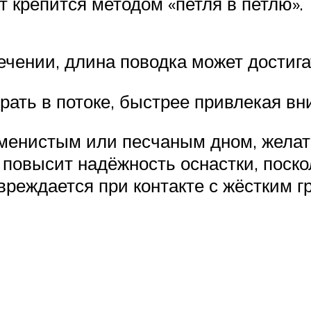
т крепится методом «петля в петлю».
ечении, длина поводка может достига
грать в потоке, быстрее привлекая в
каменистым или песчаным дном, жел
повысит надёжность оснастки, поско
реждается при контакте с жёстким г