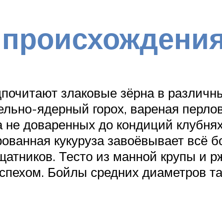
 происхождени
почитают злаковые зёрна в различны
ельно-ядерный горох, вареная перл
а не доваренных до кондиций клубня
ованная кукуруза завоёвывает всё б
атников. Тесто из манной крупы и р
спехом. Бойлы средних диаметров та