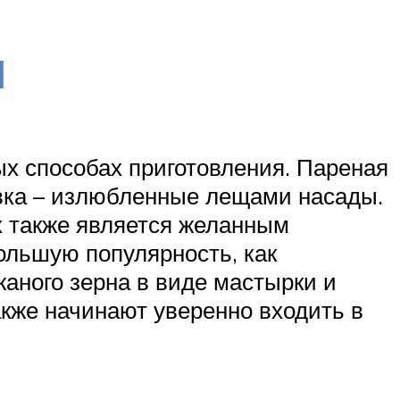
я
х способах приготовления. Пареная
овка – излюбленные лещами насады.
х также является желанным
ольшую популярность, как
жаного зерна в виде мастырки и
кже начинают уверенно входить в