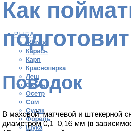
Как поймат
подготовит
РЫБА
Жерех
Карась
Карп
Красноперка
Поводок
Лещ
Окунь
Осетр
Сом
Судак
В маховой, матчевой и штекерной с
Форель
диаметром 0,1–0,16 мм (в зависимо
Щука