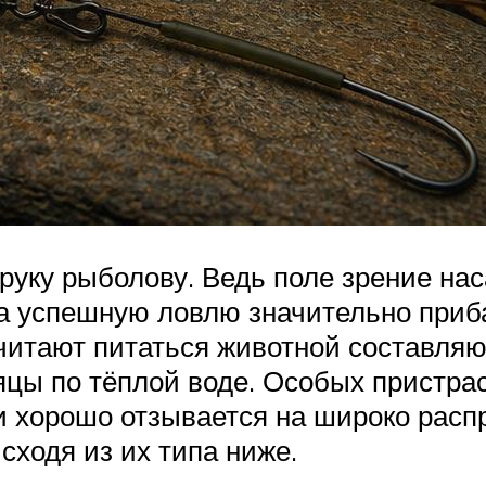
 руку рыболову. Ведь поле зрение н
а успешную ловлю значительно приба
читают питаться животной составляю
яцы по тёплой воде. Особых пристрас
 и хорошо отзывается на широко рас
сходя из их типа ниже.