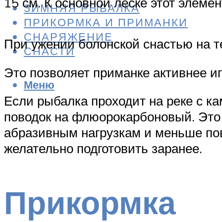
15 см. К основной леске этот элемен
ЗИМНЯЯ РЫБАЛКА
ПРИКОРМКА И ПРИМАНКИ
СНАРЯЖЕНИЕ
При ужении болонской снастью на т
СНАСТИ
Это позволяет приманке активнее и
Меню
Если рыбалка проходит на реке с 
поводок на флюорокарбоновый. Это 
абразивным нагрузкам и меньше пов
желательно подготовить заранее.
Прикормка