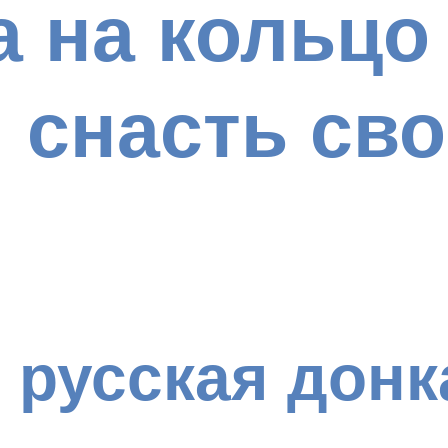
 на кольцо
 снасть св
 русская донк