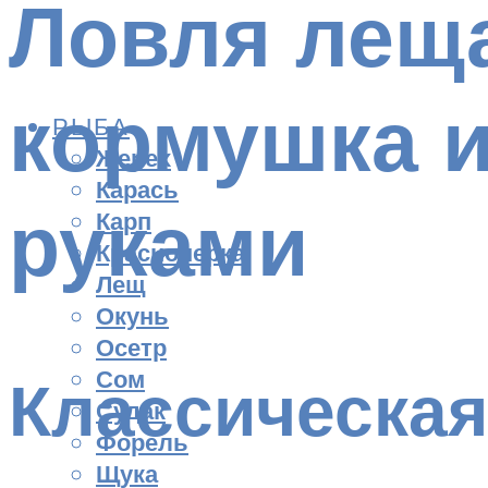
Ловля леща
кормушка и
РЫБА
Жерех
Карась
руками
Карп
Красноперка
Лещ
Окунь
Осетр
Сом
Классическая
Судак
Форель
Щука