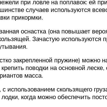
 нежели при ловле на поплавок: ей п
шинстве случаев используются всево
вки прикормки.
ванная оснастка (она повышает вероя
кользящей. Зачастую используются 
утывания.
естко закрепленной пружине) можно 
крепить поводки на основной леске, 
риантов масса.
 с использованием скользящего груз
с лодки, когда можно обеспечить по