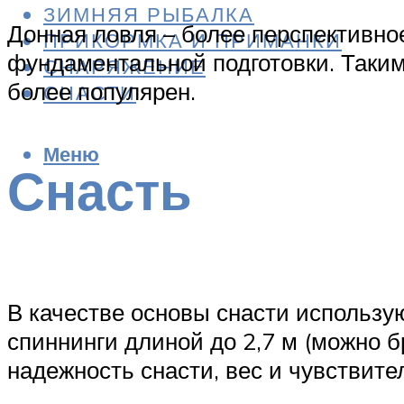
ЗИМНЯЯ РЫБАЛКА
Донная ловля – более перспективное
ПРИКОРМКА И ПРИМАНКИ
фундаментальной подготовки. Таким 
СНАРЯЖЕНИЕ
более популярен.
СНАСТИ
Меню
Снасть
В качестве основы снасти использу
спиннинги длиной до 2,7 м (можно б
надежность снасти, вес и чувствит