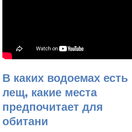
В каких водоемах есть
лещ, какие места
предпочитает для
обитани