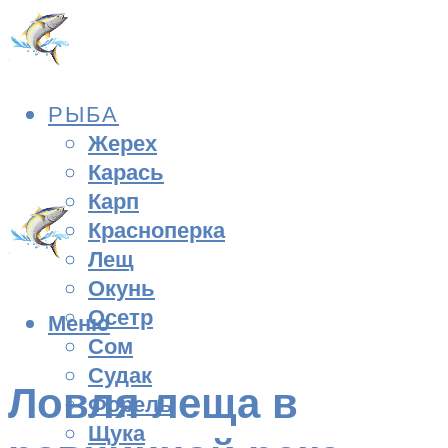
РЫБА
Жерех
Карась
Карп
Красноперка
Лещ
Окунь
Осетр
Меню
Сом
Судак
Ловля леща в
Форель
Щука