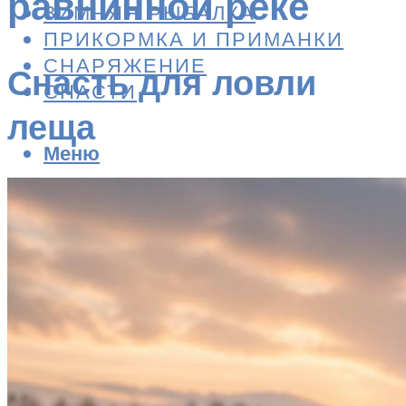
равнинной реке
ЗИМНЯЯ РЫБАЛКА
ПРИКОРМКА И ПРИМАНКИ
СНАРЯЖЕНИЕ
Снасть для ловли
СНАСТИ
леща
Меню