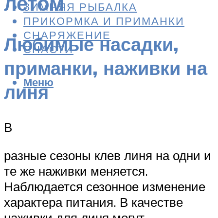
летом
ЗИМНЯЯ РЫБАЛКА
ПРИКОРМКА И ПРИМАНКИ
СНАРЯЖЕНИЕ
Любимые насадки,
СНАСТИ
приманки, наживки на
Меню
линя
В
разные сезоны клев линя на одни и
те же наживки меняется.
Наблюдается сезонное изменение
характера питания. В качестве
наживки для линя могут