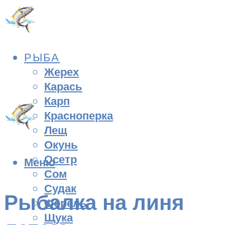
РЫБА
Жерех
Карась
Карп
Красноперка
Лещ
Окунь
Осетр
Меню
Сом
Судак
Рыбалка на линя
Форель
Щука