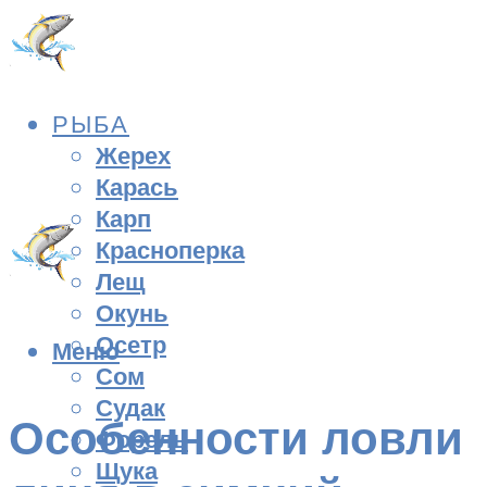
РЫБА
Жерех
Карась
Карп
Красноперка
Лещ
Окунь
Осетр
Меню
Сом
Судак
Особенности ловли
Форель
Щука