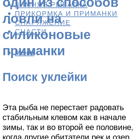
один из способов
ЗИМНЯЯ РЫБАЛКА
ПРИКОРМКА И ПРИМАНКИ
ловли на
СНАРЯЖЕНИЕ
силиконовые
СНАСТИ
приманки
Меню
Поиск уклейки
Эта рыба не перестает радовать
стабильным клевом как в начале
зимы, так и во второй ее половине,
когда другие обитатели рек и озер