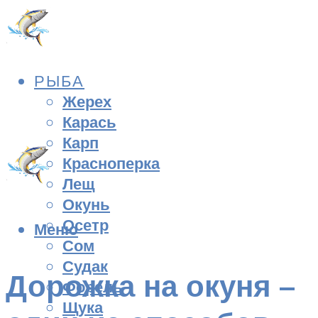
РЫБА
Жерех
Карась
Карп
Красноперка
Лещ
Окунь
Осетр
Меню
Сом
Судак
Дорожка на окуня –
Форель
Щука