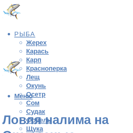
РЫБА
Жерех
Карась
Карп
Красноперка
Лещ
Окунь
Осетр
Меню
Сом
Судак
Ловля налима на
Форель
Щука