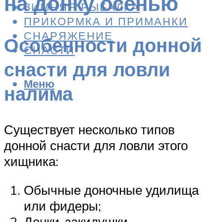
на донку осенью
ЗИМНЯЯ РЫБАЛКА
ПРИКОРМКА И ПРИМАНКИ
СНАРЯЖЕНИЕ
Особенности донной
СНАСТИ
снасти для ловли
Меню
налима
Существует несколько типов
донной снасти для ловли этого
хищника:
Обычные доночные удилища
или фидеры;
Донки-закидушки.