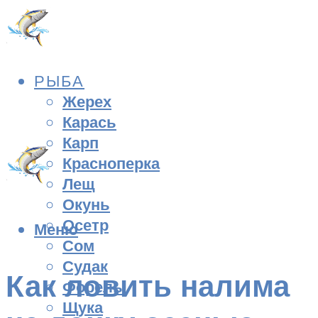
РЫБА
Жерех
Карась
Карп
Красноперка
Лещ
Окунь
Осетр
Меню
Сом
Судак
Как ловить налима
Форель
Щука