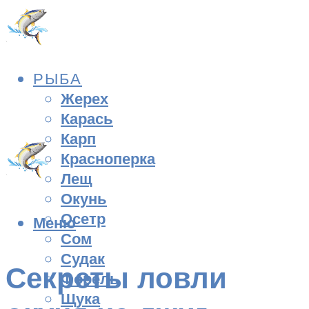
РЫБА
Жерех
Карась
Карп
Красноперка
Лещ
Окунь
Осетр
Меню
Сом
Судак
Секреты ловли
Форель
Щука