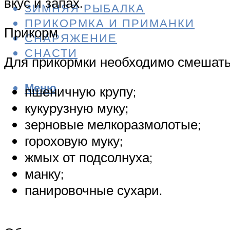
вкус и запах.
ЗИМНЯЯ РЫБАЛКА
ПРИКОРМКА И ПРИМАНКИ
Прикорм
СНАРЯЖЕНИЕ
СНАСТИ
Для прикормки необходимо смешать
Меню
пшеничную крупу;
кукурузную муку;
зерновые мелкоразмолотые;
гороховую муку;
жмых от подсолнуха;
манку;
панировочные сухари.