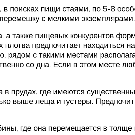
 в поисках пищи стаями, по 5-8 особ
вперемешку с мелкими экземплярами.
а, а также пищевых конкурентов фор
 плотва предпочитает находиться на г
ло, рядом с такими местами распола
твенно со дна. Если в этом месте лю
а в прудах, где имеются существенн
ько выше леща и густеры. Предпочит
бины, где она перемещается в толще 