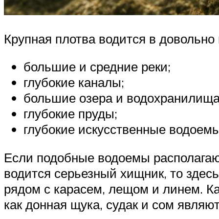
Крупная плотва водится в довольно к
большие и средние реки;
глубокие каналы;
большие озера и водохранилища
глубокие пруды;
глубокие искусственные водоемы
Если подобные водоемы располагают
водится серьезный хищник, то здес
рядом с карасем, лещом и линем. К
как донная щука, судак и сом являют