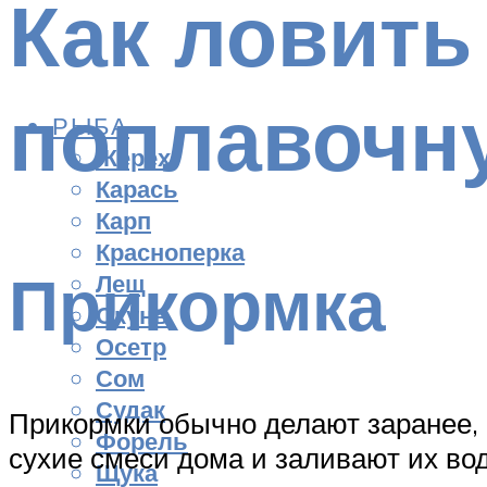
Как ловить
поплавочн
РЫБА
Жерех
Карась
Карп
Красноперка
Прикормка
Лещ
Окунь
Осетр
Сом
Судак
Прикормки обычно делают заранее, ч
Форель
сухие смеси дома и заливают их вод
Щука