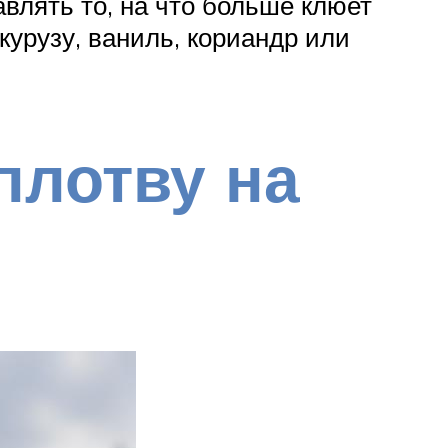
влять то, на что больше клюет
курузу, ваниль, кориандр или
плотву на