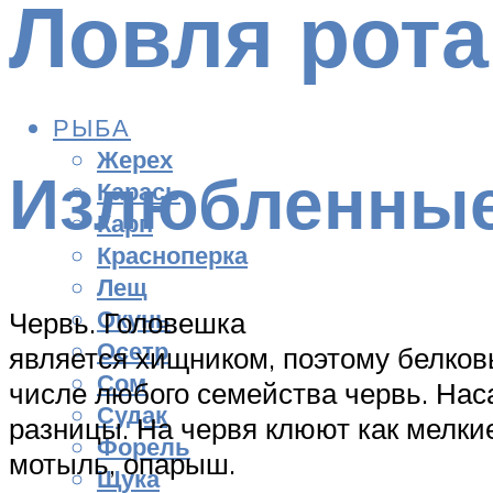
Ловля рота
РЫБА
Жерех
Излюбленные
Карась
Карп
Красноперка
Лещ
Окунь
Червь. Головешка
Осетр
является хищником, поэтому белков
Сом
числе любого семейства червь. Наса
Судак
разницы. На червя клюют как мелкие
Форель
мотыль, опарыш.
Щука