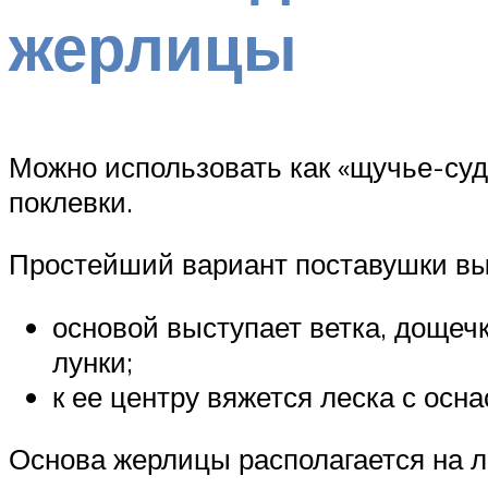
жерлицы
Можно использовать как «щучье-суд
поклевки.
Простейший вариант поставушки в
основой выступает ветка, дощеч
лунки;
к ее центру вяжется леска с осна
Основа жерлицы располагается на ль