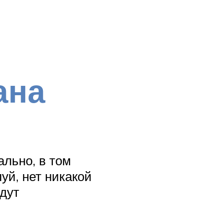
ана
ально, в том
уй, нет никакой
йдут