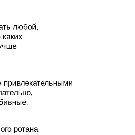
ать любой,
 каких
лучше
ое привлекательными
лательно,
тбивные.
ого ротана.